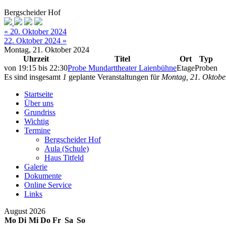
Bergscheider Hof
« 20. Oktober 2024
22. Oktober 2024 »
Montag, 21. Oktober 2024
Uhrzeit
Titel
Ort
Typ
von
19:15
bis
22:30
Probe Mundarttheater Laienbühne
Etage
Proben
Es sind insgesamt
1
geplante Veranstaltungen für
Montag, 21. Oktobe
Startseite
Über uns
Grundriss
Wichtig
Termine
Bergscheider Hof
Aula (Schule)
Haus Titfeld
Galerie
Dokumente
Online Service
Links
August 2026
Mo
Di
Mi
Do
Fr
Sa
So