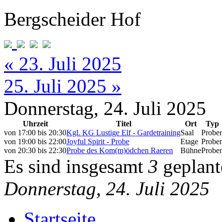
Bergscheider Hof
« 23. Juli 2025
25. Juli 2025 »
Donnerstag, 24. Juli 2025
Uhrzeit
Titel
Ort
Typ
von
17:00
bis
20:30
Kgl. KG Lustige Elf - Gardetraining
Saal
Probe
von
19:00
bis
22:00
Joyful Spirit - Probe
Etage
Probe
von
20:30
bis
22:30
Probe des Kom(m)ödchen Raeren
Bühne
Probe
Es sind insgesamt
3
geplant
Donnerstag, 24. Juli 2025
Startseite