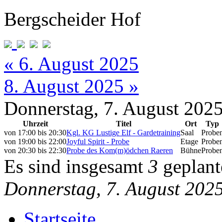
Bergscheider Hof
« 6. August 2025
8. August 2025 »
Donnerstag, 7. August 202
Uhrzeit
Titel
Ort
Typ
von
17:00
bis
20:30
Kgl. KG Lustige Elf - Gardetraining
Saal
Probe
von
19:00
bis
22:00
Joyful Spirit - Probe
Etage
Probe
von
20:30
bis
22:30
Probe des Kom(m)ödchen Raeren
Bühne
Probe
Es sind insgesamt
3
geplant
Donnerstag, 7. August 202
Startseite