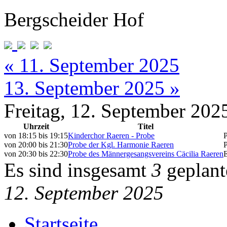
Bergscheider Hof
« 11. September 2025
13. September 2025 »
Freitag, 12. September 202
Uhrzeit
Titel
von
18:15
bis
19:15
Kinderchor Raeren - Probe
von
20:00
bis
21:30
Probe der Kgl. Harmonie Raeren
von
20:30
bis
22:30
Probe des Männergesangsvereins Cäcilia Raeren
Es sind insgesamt
3
geplant
12. September 2025
Startseite