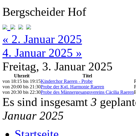
Bergscheider Hof
« 2. Januar 2025
4. Januar 2025 »
Freitag, 3. Januar 2025
Uhrzeit
Titel
von
18:15
bis
19:15
Kinderchor Raeren - Probe
von
20:00
bis
21:30
Probe der Kgl. Harmonie Raeren
von
20:30
bis
22:30
Probe des Männergesangsvereins Cäcilia Raeren
Es sind insgesamt
3
geplant
Januar 2025
Startseite