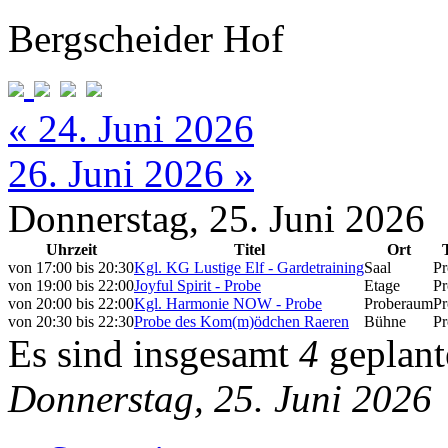
Bergscheider Hof
« 24. Juni 2026
26. Juni 2026 »
Donnerstag, 25. Juni 2026
Uhrzeit
Titel
Ort
von
17:00
bis
20:30
Kgl. KG Lustige Elf - Gardetraining
Saal
Pr
von
19:00
bis
22:00
Joyful Spirit - Probe
Etage
Pr
von
20:00
bis
22:00
Kgl. Harmonie NOW - Probe
Proberaum
Pr
von
20:30
bis
22:30
Probe des Kom(m)ödchen Raeren
Bühne
Pr
Es sind insgesamt
4
geplant
Donnerstag, 25. Juni 2026