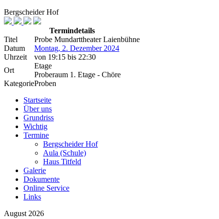
Bergscheider Hof
Termindetails
Titel
Probe Mundarttheater Laienbühne
Datum
Montag, 2. Dezember 2024
Uhrzeit
von
19:15
bis
22:30
Etage
Ort
Proberaum 1. Etage - Chöre
Kategorie
Proben
Startseite
Über uns
Grundriss
Wichtig
Termine
Bergscheider Hof
Aula (Schule)
Haus Titfeld
Galerie
Dokumente
Online Service
Links
August 2026