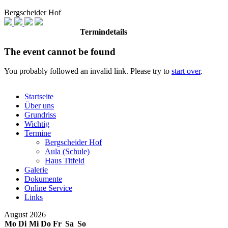
Bergscheider Hof
Termindetails
The event cannot be found
You probably followed an invalid link. Please try to
start over
.
Startseite
Über uns
Grundriss
Wichtig
Termine
Bergscheider Hof
Aula (Schule)
Haus Titfeld
Galerie
Dokumente
Online Service
Links
August 2026
Mo
Di
Mi
Do
Fr
Sa
So