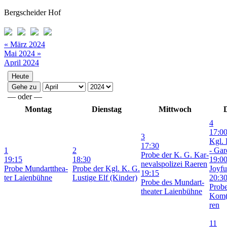
Bergscheider Hof
« März 2024
Mai 2024 »
April 2024
—
oder
—
Montag
Dienstag
Mittwoch
4
17:0
3
Kgl. 
17:30
1
2
- Gar­
Pro­be der K. G. Kar­
19:15
18:30
19:0
ne­vals­po­li­zei Rae­ren
Pro­be Mund­art­thea­
Pro­be der Kgl. K. G.
Joy­fu
19:15
ter Lai­en­büh­ne
Lus­ti­ge Elf (Kin­der)
20:3
Pro­be des Mund­art­
Pro­b
thea­ter Lai­en­büh­ne
Kom(
ren
11