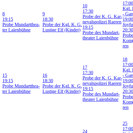
17:0
10
Kgl. 
17:30
8
9
- Gar­
Pro­be der K. G. Kar­
19:15
18:30
19:0
ne­vals­po­li­zei Rae­ren
Pro­be Mund­art­thea­
Pro­be der Kgl. K. G.
Joy­fu
19:15
ter Lai­en­büh­ne
Lus­ti­ge Elf (Kin­der)
20:3
Pro­be des Mund­art­
Pro­b
thea­ter Lai­en­büh­ne
Kom(
ren
18
17:0
17
Kgl. 
17:30
15
16
- Gar­
Pro­be der K. G. Kar­
19:15
18:30
19:0
ne­vals­po­li­zei Rae­ren
Pro­be Mund­art­thea­
Pro­be der Kgl. K. G.
Joy­fu
19:15
ter Lai­en­büh­ne
Lus­ti­ge Elf (Kin­der)
20:3
Pro­be des Mund­art­
Pro­b
thea­ter Lai­en­büh­ne
Kom(
ren
25
17:0
24