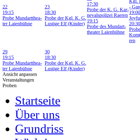
Kgl. 
17:30
22
23
- Gar­
Pro­be der K. G. Kar­
19:15
18:30
19:0
ne­vals­po­li­zei Rae­ren
Pro­be Mund­art­thea­
Pro­be der Kgl. K. G.
Joy­fu
19:15
ter Lai­en­büh­ne
Lus­ti­ge Elf (Kin­der)
20:3
Pro­be des Mund­art­
Pro­b
thea­ter Lai­en­büh­ne
Kom(
ren
29
30
19:15
18:30
Pro­be Mund­art­thea­
Pro­be der Kgl. K. G.
ter Lai­en­büh­ne
Lus­ti­ge Elf (Kin­der)
Ansicht anpassen
Veranstaltungen
Proben
Startseite
Über uns
Grundriss