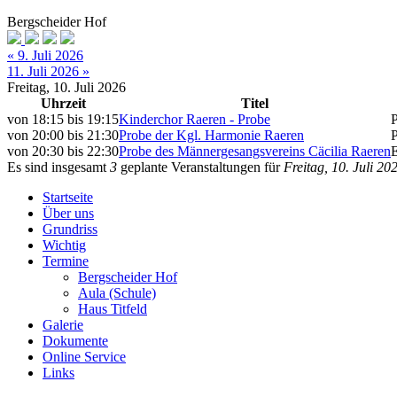
Bergscheider Hof
« 9. Juli 2026
11. Juli 2026 »
Freitag, 10. Juli 2026
Uhrzeit
Titel
von
18:15
bis
19:15
Kinderchor Raeren - Probe
von
20:00
bis
21:30
Probe der Kgl. Harmonie Raeren
von
20:30
bis
22:30
Probe des Männergesangsvereins Cäcilia Raeren
Es sind insgesamt
3
geplante Veranstaltungen für
Freitag, 10. Juli 20
Startseite
Über uns
Grundriss
Wichtig
Termine
Bergscheider Hof
Aula (Schule)
Haus Titfeld
Galerie
Dokumente
Online Service
Links