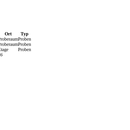
Ort
Typ
Proberaum
Proben
Proberaum
Proben
Etage
Proben
26