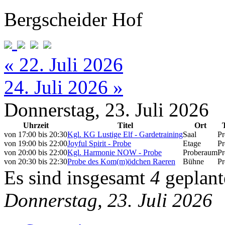
Bergscheider Hof
« 22. Juli 2026
24. Juli 2026 »
Donnerstag, 23. Juli 2026
Uhrzeit
Titel
Ort
von
17:00
bis
20:30
Kgl. KG Lustige Elf - Gardetraining
Saal
Pr
von
19:00
bis
22:00
Joyful Spirit - Probe
Etage
Pr
von
20:00
bis
22:00
Kgl. Harmonie NOW - Probe
Proberaum
Pr
von
20:30
bis
22:30
Probe des Kom(m)ödchen Raeren
Bühne
Pr
Es sind insgesamt
4
geplant
Donnerstag, 23. Juli 2026