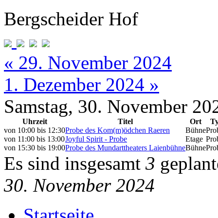
Bergscheider Hof
« 29. November 2024
1. Dezember 2024 »
Samstag, 30. November 20
Uhrzeit
Titel
Ort
T
von
10:00
bis
12:30
Probe des Kom(m)ödchen Raeren
Bühne
Pro
von
11:00
bis
13:00
Joyful Spirit - Probe
Etage
Pro
von
15:30
bis
19:00
Probe des Mundarttheaters Laienbühne
Bühne
Pro
Es sind insgesamt
3
geplant
30. November 2024
Startseite