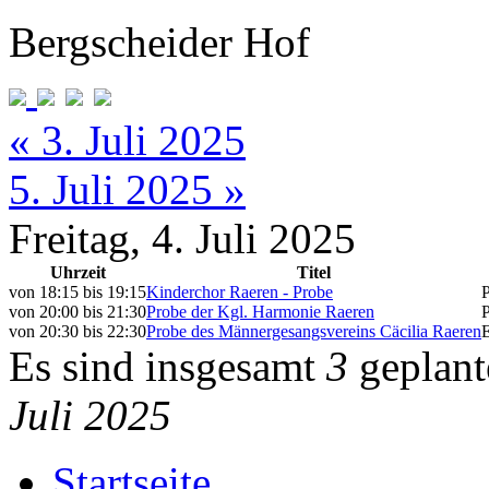
Bergscheider Hof
« 3. Juli 2025
5. Juli 2025 »
Freitag, 4. Juli 2025
Uhrzeit
Titel
von
18:15
bis
19:15
Kinderchor Raeren - Probe
von
20:00
bis
21:30
Probe der Kgl. Harmonie Raeren
von
20:30
bis
22:30
Probe des Männergesangsvereins Cäcilia Raeren
Es sind insgesamt
3
geplant
Juli 2025
Startseite