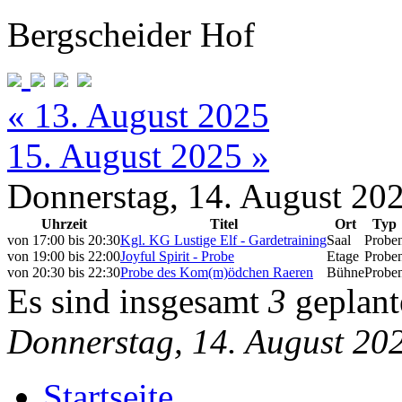
Bergscheider Hof
« 13. August 2025
15. August 2025 »
Donnerstag, 14. August 20
Uhrzeit
Titel
Ort
Typ
von
17:00
bis
20:30
Kgl. KG Lustige Elf - Gardetraining
Saal
Probe
von
19:00
bis
22:00
Joyful Spirit - Probe
Etage
Probe
von
20:30
bis
22:30
Probe des Kom(m)ödchen Raeren
Bühne
Probe
Es sind insgesamt
3
geplant
Donnerstag, 14. August 20
Startseite