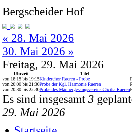
Bergscheider Hof
« 28. Mai 2026
30. Mai 2026 »
Freitag, 29. Mai 2026
Uhrzeit
Titel
von
18:15
bis
19:15
Kinderchor Raeren - Probe
von
20:00
bis
21:30
Probe der Kgl. Harmonie Raeren
von
20:30
bis
22:30
Probe des Männergesangsvereins Cäcilia Raeren
Es sind insgesamt
3
geplant
29. Mai 2026
Startseite