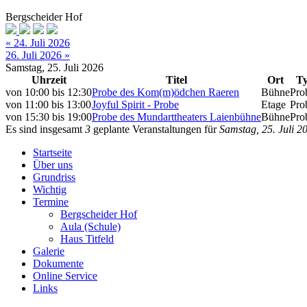
Bergscheider Hof
« 24. Juli 2026
26. Juli 2026 »
Samstag, 25. Juli 2026
Uhrzeit
Titel
Ort
T
von
10:00
bis
12:30
Probe des Kom(m)ödchen Raeren
Bühne
Pro
von
11:00
bis
13:00
Joyful Spirit - Probe
Etage
Pro
von
15:30
bis
19:00
Probe des Mundarttheaters Laienbühne
Bühne
Pro
Es sind insgesamt
3
geplante Veranstaltungen für
Samstag, 25. Juli 2
Startseite
Über uns
Grundriss
Wichtig
Termine
Bergscheider Hof
Aula (Schule)
Haus Titfeld
Galerie
Dokumente
Online Service
Links