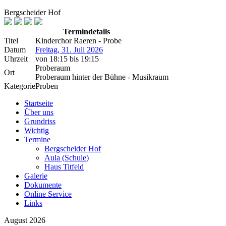
Bergscheider Hof
Termindetails
Titel
Kinderchor Raeren - Probe
Datum
Freitag, 31. Juli 2026
Uhrzeit
von
18:15
bis
19:15
Proberaum
Ort
Proberaum hinter der Bühne - Musikraum
Kategorie
Proben
Startseite
Über uns
Grundriss
Wichtig
Termine
Bergscheider Hof
Aula (Schule)
Haus Titfeld
Galerie
Dokumente
Online Service
Links
August 2026