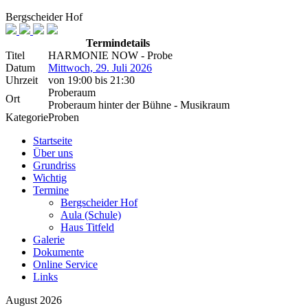
Bergscheider Hof
Termindetails
Titel
HARMONIE NOW - Probe
Datum
Mittwoch, 29. Juli 2026
Uhrzeit
von
19:00
bis
21:30
Proberaum
Ort
Proberaum hinter der Bühne - Musikraum
Kategorie
Proben
Startseite
Über uns
Grundriss
Wichtig
Termine
Bergscheider Hof
Aula (Schule)
Haus Titfeld
Galerie
Dokumente
Online Service
Links
August 2026