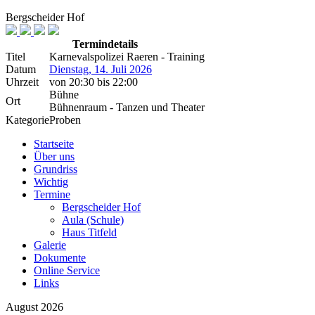
Bergscheider Hof
Termindetails
Titel
Karnevalspolizei Raeren - Training
Datum
Dienstag, 14. Juli 2026
Uhrzeit
von
20:30
bis
22:00
Bühne
Ort
Bühnenraum - Tanzen und Theater
Kategorie
Proben
Startseite
Über uns
Grundriss
Wichtig
Termine
Bergscheider Hof
Aula (Schule)
Haus Titfeld
Galerie
Dokumente
Online Service
Links
August 2026