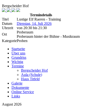
Bergscheider Hof
Termindetails
Titel
Lustige Elf Raeren - Training
Datum
Dienstag, 14. Juli 2026
Uhrzeit
von
20:30
bis
21:30
Proberaum
Ort
Proberaum hinter der Bühne - Musikraum
Kategorie
Proben
Startseite
Über uns
Grundriss
Wichtig
Termine
Bergscheider Hof
Aula (Schule)
Haus Titfeld
Galerie
Dokumente
Online Service
Links
August 2026