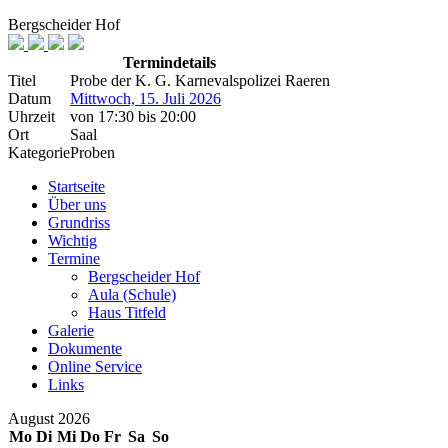
Bergscheider Hof
Termindetails
Titel
Probe der K. G. Karnevalspolizei Raeren
Datum
Mittwoch, 15. Juli 2026
Uhrzeit
von
17:30
bis
20:00
Ort
Saal
Kategorie
Proben
Startseite
Über uns
Grundriss
Wichtig
Termine
Bergscheider Hof
Aula (Schule)
Haus Titfeld
Galerie
Dokumente
Online Service
Links
August 2026
Mo
Di
Mi
Do
Fr
Sa
So