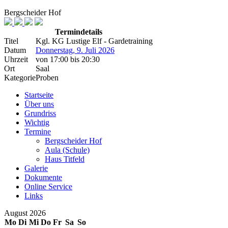
Bergscheider Hof
Termindetails
Titel
Kgl. KG Lustige Elf - Gardetraining
Datum
Donnerstag, 9. Juli 2026
Uhrzeit
von
17:00
bis
20:30
Ort
Saal
Kategorie
Proben
Startseite
Über uns
Grundriss
Wichtig
Termine
Bergscheider Hof
Aula (Schule)
Haus Titfeld
Galerie
Dokumente
Online Service
Links
August 2026
Mo
Di
Mi
Do
Fr
Sa
So