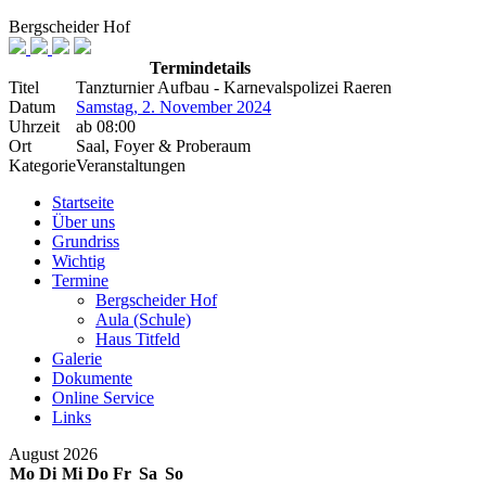
Bergscheider Hof
Termindetails
Titel
Tanzturnier Aufbau - Karnevalspolizei Raeren
Datum
Samstag, 2. November 2024
Uhrzeit
ab
08:00
Ort
Saal, Foyer & Proberaum
Kategorie
Veranstaltungen
Startseite
Über uns
Grundriss
Wichtig
Termine
Bergscheider Hof
Aula (Schule)
Haus Titfeld
Galerie
Dokumente
Online Service
Links
August 2026
Mo
Di
Mi
Do
Fr
Sa
So