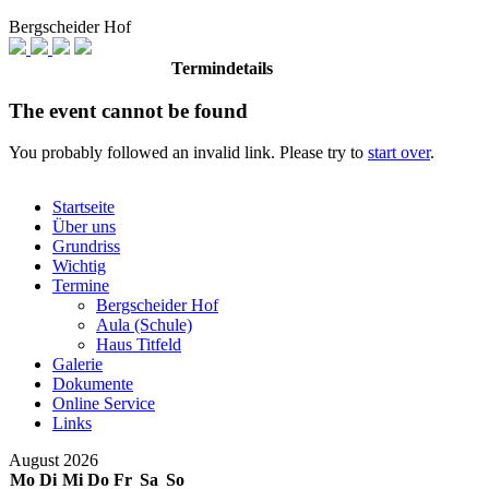
Bergscheider Hof
Termindetails
The event cannot be found
You probably followed an invalid link. Please try to
start over
.
Startseite
Über uns
Grundriss
Wichtig
Termine
Bergscheider Hof
Aula (Schule)
Haus Titfeld
Galerie
Dokumente
Online Service
Links
August 2026
Mo
Di
Mi
Do
Fr
Sa
So