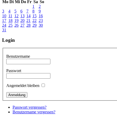
Mo
Di
Mi
Do
Fr
Sa
So
1
2
3
4
5
6
7
8
9
10
11
12
13
14
15
16
17
18
19
20
21
22
23
24
25
26
27
28
29
30
31
Login
Benutzername
Passwort
Angemeldet bleiben
Passwort vergessen?
Benutzername vergessen?