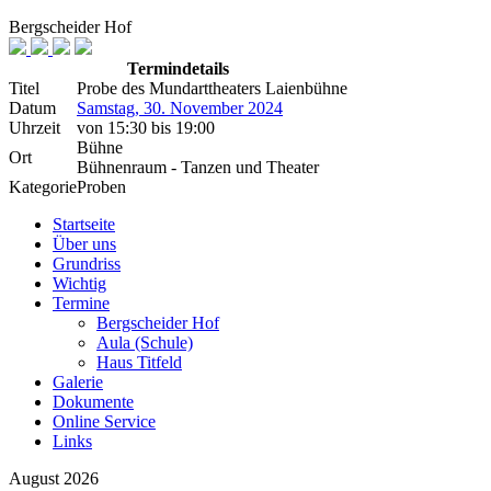
Bergscheider Hof
Termindetails
Titel
Probe des Mundarttheaters Laienbühne
Datum
Samstag, 30. November 2024
Uhrzeit
von
15:30
bis
19:00
Bühne
Ort
Bühnenraum - Tanzen und Theater
Kategorie
Proben
Startseite
Über uns
Grundriss
Wichtig
Termine
Bergscheider Hof
Aula (Schule)
Haus Titfeld
Galerie
Dokumente
Online Service
Links
August 2026