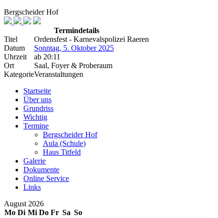
Bergscheider Hof
Termindetails
Titel
Ordensfest - Karnevalspolizei Raeren
Datum
Sonntag, 5. Oktober 2025
Uhrzeit
ab
20:11
Ort
Saal, Foyer & Proberaum
Kategorie
Veranstaltungen
Startseite
Über uns
Grundriss
Wichtig
Termine
Bergscheider Hof
Aula (Schule)
Haus Titfeld
Galerie
Dokumente
Online Service
Links
August 2026
Mo
Di
Mi
Do
Fr
Sa
So