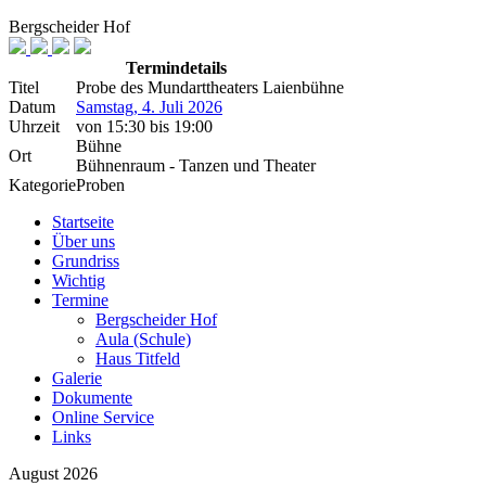
Bergscheider Hof
Termindetails
Titel
Probe des Mundarttheaters Laienbühne
Datum
Samstag, 4. Juli 2026
Uhrzeit
von
15:30
bis
19:00
Bühne
Ort
Bühnenraum - Tanzen und Theater
Kategorie
Proben
Startseite
Über uns
Grundriss
Wichtig
Termine
Bergscheider Hof
Aula (Schule)
Haus Titfeld
Galerie
Dokumente
Online Service
Links
August 2026