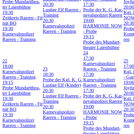
Pro­be Mund­art­thea­
Joy­fu
20:30
17:30
ter Lai­en­büh­ne
20:0
Lus­ti­ge Elf Rae­ren -
Pro­be der K. G. Kar­
19:30
Kgl. 
Trai­ning
ne­vals­po­li­zei Rae­ren
Zeit­kreis Rae­ren - Fit
NOW 
20:30
19:00
mit BO
20:3
Kar­ne­vals­po­li­zei
HAR­MO­NIE NOW
19:30
Pro­b
Rae­ren - Trai­ning
- Pro­be
Kar­ne­vals­po­li­zei
Kom(
19:15
Rae­ren - Trai­ning
ren
Pro­be des Mund­art­
thea­ter Lai­en­büh­ne
24
17:30
22
25
Kar­ne­vals­po­li­zei
18:00
17:0
23
Rae­ren - Trai­ning
Kar­ne­vals­po­li­zei
Kgl. 
18:30
17:30
Rae­ren - Trai­ning
- Gar­
Pro­be der Kgl. K. G.
Kar­ne­vals­po­li­zei
19:15
19:0
Lus­ti­ge Elf (Kin­der)
Rae­ren - Trai­ning
Pro­be Mund­art­thea­
Joy­fu
20:30
17:30
ter Lai­en­büh­ne
20:0
Lus­ti­ge Elf Rae­ren -
Pro­be der K. G. Kar­
19:30
Kgl. 
Trai­ning
ne­vals­po­li­zei Rae­ren
Zeit­kreis Rae­ren - Fit
NOW 
20:30
19:00
mit BO
20:3
Kar­ne­vals­po­li­zei
HAR­MO­NIE NOW
19:30
Pro­b
Rae­ren - Trai­ning
- Pro­be
Kar­ne­vals­po­li­zei
Kom(
19:15
Rae­ren - Trai­ning
ren
Pro­be des Mund­art­
thea­ter Lai­en­büh­ne