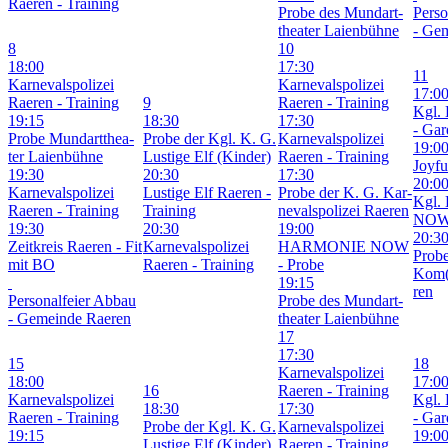
Rae­ren - Trai­ning
Pro­be des Mund­art­
Per­so
thea­ter Lai­en­büh­ne
- Ge­
8
10
18:00
17:30
11
Kar­ne­vals­po­li­zei
Kar­ne­vals­po­li­zei
17:0
Rae­ren - Trai­ning
9
Rae­ren - Trai­ning
Kgl. 
19:15
18:30
17:30
- Gar­
Pro­be Mund­art­thea­
Pro­be der Kgl. K. G.
Kar­ne­vals­po­li­zei
19:0
ter Lai­en­büh­ne
Lus­ti­ge Elf (Kin­der)
Rae­ren - Trai­ning
Joy­fu
19:30
20:30
17:30
20:0
Kar­ne­vals­po­li­zei
Lus­ti­ge Elf Rae­ren -
Pro­be der K. G. Kar­
Kgl. 
Rae­ren - Trai­ning
Trai­ning
ne­vals­po­li­zei Rae­ren
NOW 
19:30
20:30
19:00
20:3
Zeit­kreis Rae­ren - Fit
Kar­ne­vals­po­li­zei
HAR­MO­NIE NOW
Pro­b
mit BO
Rae­ren - Trai­ning
- Pro­be
Kom(
19:15
ren
Per­so­nal­fei­er Ab­bau
Pro­be des Mund­art­
- Ge­mein­de Rae­ren
thea­ter Lai­en­büh­ne
17
17:30
15
18
Kar­ne­vals­po­li­zei
18:00
17:0
16
Rae­ren - Trai­ning
Kar­ne­vals­po­li­zei
Kgl. 
18:30
17:30
Rae­ren - Trai­ning
- Gar­
Pro­be der Kgl. K. G.
Kar­ne­vals­po­li­zei
19:15
19:0
Lus­ti­ge Elf (Kin­der)
Rae­ren - Trai­ning