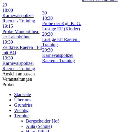
29
18:00
30
Kar­ne­vals­po­li­zei
18:30
Rae­ren - Trai­ning
Pro­be der Kgl. K. G.
19:15
Lus­ti­ge Elf (Kin­der)
Pro­be Mund­art­thea­
20:30
ter Lai­en­büh­ne
Lus­ti­ge Elf Rae­ren -
19:30
Trai­ning
Zeit­kreis Rae­ren - Fit
20:30
mit BO
Kar­ne­vals­po­li­zei
19:30
Rae­ren - Trai­ning
Kar­ne­vals­po­li­zei
Rae­ren - Trai­ning
Ansicht anpassen
Veranstaltungen
Proben
Startseite
Über uns
Grundriss
Wichtig
Termine
Bergscheider Hof
Aula (Schule)
Haus Titfeld