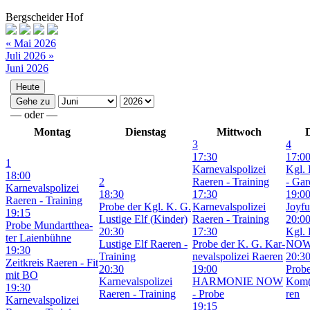
Bergscheider Hof
« Mai 2026
Juli 2026 »
Juni 2026
—
oder
—
Montag
Dienstag
Mittwoch
3
4
17:30
17:0
1
Kar­ne­vals­po­li­zei
Kgl. 
18:00
2
Rae­ren - Trai­ning
- Gar­
Kar­ne­vals­po­li­zei
18:30
17:30
19:0
Rae­ren - Trai­ning
Pro­be der Kgl. K. G.
Kar­ne­vals­po­li­zei
Joy­fu
19:15
Lus­ti­ge Elf (Kin­der)
Rae­ren - Trai­ning
20:0
Pro­be Mund­art­thea­
20:30
17:30
Kgl. 
ter Lai­en­büh­ne
Lus­ti­ge Elf Rae­ren -
Pro­be der K. G. Kar­
NOW 
19:30
Trai­ning
ne­vals­po­li­zei Rae­ren
20:3
Zeit­kreis Rae­ren - Fit
20:30
19:00
Pro­b
mit BO
Kar­ne­vals­po­li­zei
HAR­MO­NIE NOW
Kom(
19:30
Rae­ren - Trai­ning
- Pro­be
ren
Kar­ne­vals­po­li­zei
19:15