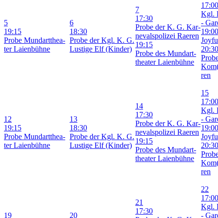
17:0
7
Kgl. 
17:30
5
6
- Gar­
Pro­be der K. G. Kar­
19:15
18:30
19:0
ne­vals­po­li­zei Rae­ren
Pro­be Mund­art­thea­
Pro­be der Kgl. K. G.
Joy­fu
19:15
ter Lai­en­büh­ne
Lus­ti­ge Elf (Kin­der)
20:3
Pro­be des Mund­art­
Pro­b
thea­ter Lai­en­büh­ne
Kom(
ren
15
17:0
14
Kgl. 
17:30
12
13
- Gar­
Pro­be der K. G. Kar­
19:15
18:30
19:0
ne­vals­po­li­zei Rae­ren
Pro­be Mund­art­thea­
Pro­be der Kgl. K. G.
Joy­fu
19:15
ter Lai­en­büh­ne
Lus­ti­ge Elf (Kin­der)
20:3
Pro­be des Mund­art­
Pro­b
thea­ter Lai­en­büh­ne
Kom(
ren
22
17:0
21
Kgl. 
17:30
19
20
- Gar­