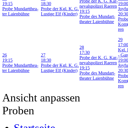
Pro­be der K. G. Kar­
19:15
18:30
19:0
ne­vals­po­li­zei Rae­ren
Pro­be Mund­art­thea­
Pro­be der Kgl. K. G.
Joy­fu
19:15
ter Lai­en­büh­ne
Lus­ti­ge Elf (Kin­der)
20:3
Pro­be des Mund­art­
Pro­b
thea­ter Lai­en­büh­ne
Kom(
ren
29
17:0
28
Kgl. 
17:30
26
27
- Gar­
Pro­be der K. G. Kar­
19:15
18:30
19:0
ne­vals­po­li­zei Rae­ren
Pro­be Mund­art­thea­
Pro­be der Kgl. K. G.
Joy­fu
19:15
ter Lai­en­büh­ne
Lus­ti­ge Elf (Kin­der)
20:3
Pro­be des Mund­art­
Pro­b
thea­ter Lai­en­büh­ne
Kom(
ren
Ansicht anpassen
Proben
Startseite