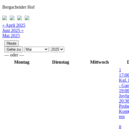
Bergscheider Hof
« April 2025
Juni 2025 »
Mai 2025
—
oder
—
Montag
Dienstag
Mittwoch
1
17:0
Kgl. 
- Gar­
19:0
Joy­fu
20:3
Pro­b
Kom(
ren
8